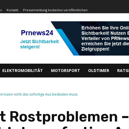
iv
Kontakt
Pressemeldung kostenlos veröffentlichen
ELEKTROMOBILITÄT
MOTORSPORT
OLDTIMER
RATG
rosion nicht das sofortige Aus bedeuten muss
t Rostproblemen 