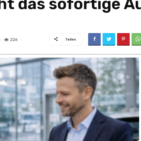
ht das sofortige 
226
Teilen