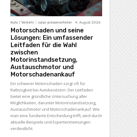
Auto / Verkehr
carpr presseverteiler
-
4. August 2026
Motorschaden und seine
Lösungen: Ein umfassender
Leitfaden für die Wahl
zwischen
Motorinstandsetzung,
Austauschmotor und
Motorschadenankauf
Ein schwerer Motorschaden sorgt oft für
Ratlosigkeit bei Autobesitzern. Der Leitfaden
bietet eine gründliche Untersuchung aller
Möglichkeiten, darunter Motorinstandsetzung,
Austauschmotor und Motorschadenankauf. Wie
man eine fundierte Entscheidung trifft, wird durch
aktuelle Beispiele und Expertenmeinungen
verdeutlicht.