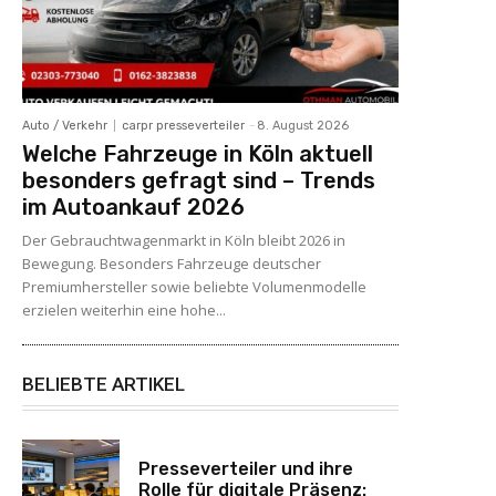
Auto / Verkehr
carpr presseverteiler
-
8. August 2026
Welche Fahrzeuge in Köln aktuell
besonders gefragt sind – Trends
im Autoankauf 2026
Der Gebrauchtwagenmarkt in Köln bleibt 2026 in
Bewegung. Besonders Fahrzeuge deutscher
Premiumhersteller sowie beliebte Volumenmodelle
erzielen weiterhin eine hohe...
BELIEBTE ARTIKEL
Presseverteiler und ihre
Rolle für digitale Präsenz: