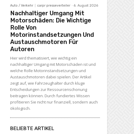
Auto / Verkehr
carpr presseverteiler
-
6. August 2026
Nachhaltiger Umgang Mit
Motorschäden: Die Wichtige
Rolle Von
Motorinstandsetzungen Und
Austauschmotoren Für
Autoren
Hier wird thematisiert, wie wichtig ein
nachhaltiger Umgang mit Motorschäden ist und
welche Rolle Motorinstandsetzungen und
Austauschmotoren dabei spielen. Der Artikel
zeigt auf, wie Fahrzeughalter durch kluge
Entscheidungen zur Ressourcenschonung
beitragen können. Durch fundiertes Wissen
profitieren Sie nicht nur finanziell, sondern auch
ökologisch.
BELIEBTE ARTIKEL