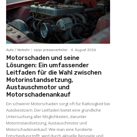
Auto / Verkehr
carpr presseverteiler
-
4. August 2026
Motorschaden und seine
Lösungen: Ein umfassender
Leitfaden für die Wahl zwischen
Motorinstandsetzung,
Austauschmotor und
Motorschadenankauf
Ein schwerer Motorschaden sorgt oft für Ratlosigkeit bei
Autobesitzern. Der Leitfaden bietet eine gründliche
Untersuchung aller Möglichkeiten, darunter
Motorinstandsetzung, Austauschmotor und
Motorschadenankauf. Wie man eine fundierte
Entscheidung trifft, wird durch aktuelle Beispiele und