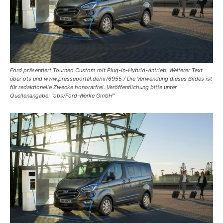
Ford präsentiert Tourneo Custom mit Plug-In-Hybrid-Antrieb. Weiterer Text
über ots und www.presseportal.de/nr/6955 / Die Verwendung dieses Bildes ist
für redaktionelle Zwecke honorarfrei. Veröffentlichung bitte unter
Quellenangabe: "obs/Ford-Werke GmbH"