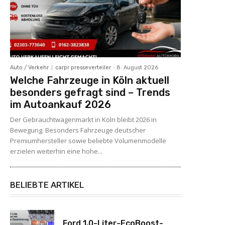
Auto / Verkehr
carpr presseverteiler
-
8. August 2026
Welche Fahrzeuge in Köln aktuell
besonders gefragt sind – Trends
im Autoankauf 2026
Der Gebrauchtwagenmarkt in Köln bleibt 2026 in
Bewegung. Besonders Fahrzeuge deutscher
Premiumhersteller sowie beliebte Volumenmodelle
erzielen weiterhin eine hohe...
BELIEBTE ARTIKEL
Ford 1,0-Liter-EcoBoost-