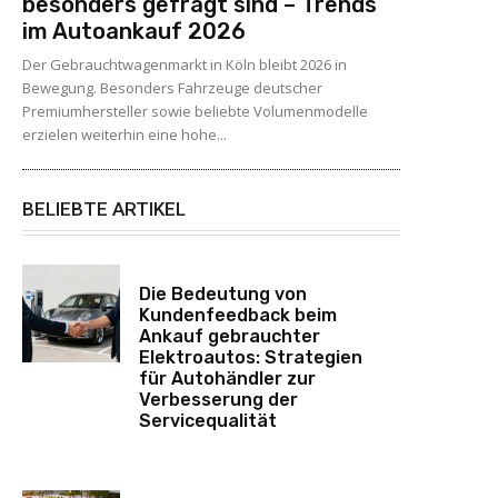
besonders gefragt sind – Trends
im Autoankauf 2026
Der Gebrauchtwagenmarkt in Köln bleibt 2026 in
Bewegung. Besonders Fahrzeuge deutscher
Premiumhersteller sowie beliebte Volumenmodelle
erzielen weiterhin eine hohe...
BELIEBTE ARTIKEL
Die Bedeutung von
Kundenfeedback beim
Ankauf gebrauchter
Elektroautos: Strategien
für Autohändler zur
Verbesserung der
Servicequalität