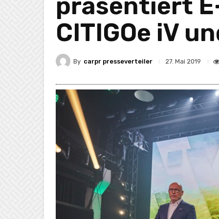
präsentiert E
CITIGOe iV u
By
carpr presseverteiler
27. Mai 2019