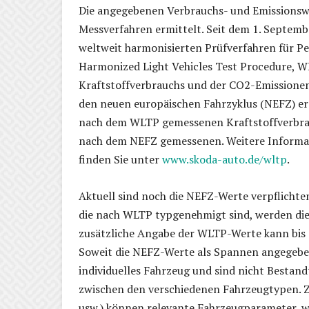
Die angegebenen Verbrauchs- und Emissionsw
Messverfahren ermittelt. Seit dem 1. Septe
weltweit harmonisierten Prüfverfahren für 
Harmonized Light Vehicles Test Procedure, WL
Kraftstoffverbrauchs und der CO2-Emissione
den neuen europäischen Fahrzyklus (NEFZ) ers
nach dem WLTP gemessenen Kraftstoffverbrauc
nach dem NEFZ gemessenen. Weitere Informa
finden Sie unter
www.skoda-auto.de/wltp
.
Aktuell sind noch die NEFZ-Werte verpflicht
die nach WLTP typgenehmigt sind, werden di
zusätzliche Angabe der WLTP-Werte kann bis z
Soweit die NEFZ-Werte als Spannen angegeben 
individuelles Fahrzeug und sind nicht Bestand
zwischen den verschiedenen Fahrzeugtypen. Z
usw.) können relevante Fahrzeugparameter, w