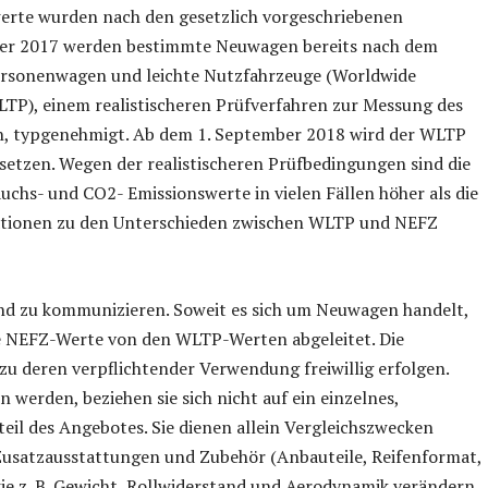
erte wurden nach den gesetzlich vorgeschriebenen
mber 2017 werden bestimmte Neuwagen bereits nach dem
Personenwagen und leichte Nutzfahrzeuge (Worldwide
TP), einem realistischeren Prüfverfahren zur Messung des
n, typgenehmigt. Ab dem 1. September 2018 wird der WLTP
etzen. Wegen der realistischeren Prüfbedingungen sind die
hs- und CO2- Emissionswerte in vielen Fällen höher als die
tionen zu den Unterschieden zwischen WLTP und NEFZ
end zu kommunizieren. Soweit es sich um Neuwagen handelt,
e NEFZ-Werte von den WLTP-Werten abgeleitet. Die
u deren verpflichtender Verwendung freiwillig erfolgen.
werden, beziehen sie sich nicht auf ein einzelnes,
teil des Angebotes. Sie dienen allein Vergleichszwecken
usatzausstattungen und Zubehör (Anbauteile, Reifenformat,
ie z. B. Gewicht, Rollwiderstand und Aerodynamik verändern