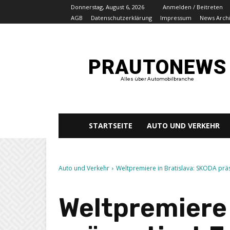
Donnerstag, August 6, 2026
Anmelden / Beitreten
AGB
Datenschutzerklärung
Impressum
News Arch
PRAUTONEWS
Alles über Automobilbranche
STARTSEITE
AUTO UND VERKEHR
Auto und Verkehr
Weltpremiere in Bratislava: SKODA präs
Weltpremiere 