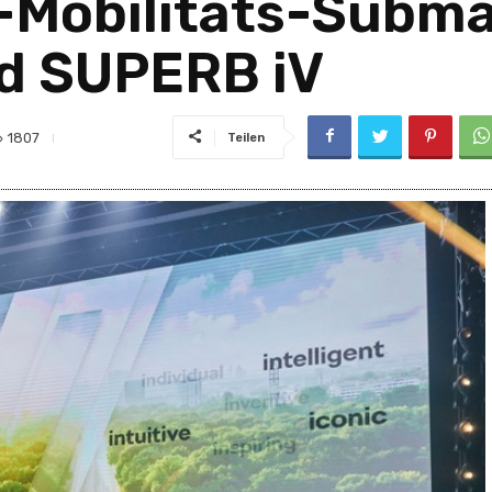
-Mobilitäts-Subma
nd SUPERB iV
1807
Teilen