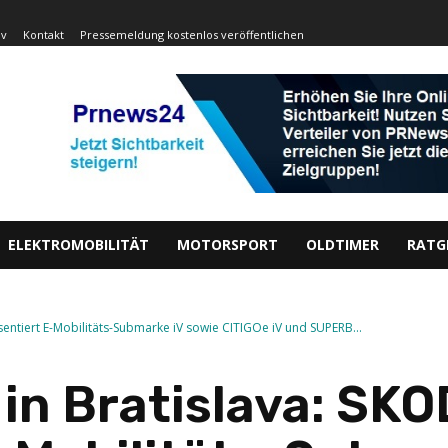
iv
Kontakt
Pressemeldung kostenlos veröffentlichen
ELEKTROMOBILITÄT
MOTORSPORT
OLDTIMER
RATG
entiert E-Mobilitäts-Submarke iV sowie CITIGOe iV und SUPERB...
in Bratislava: SK