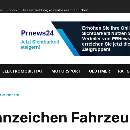
iv
Kontakt
Pressemeldung kostenlos veröffentlichen
ELEKTROMOBILITÄT
MOTORSPORT
OLDTIMER
RATG
g versichern
nnzeichen Fahrzeu