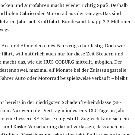
rocken und Autofahren macht wieder richtig Spaß. Deshalb
und holen Cabrio oder Motorrad aus der Garage. Das sind
 letzten Jahr laut Kraftfahrt-Bundesamt knapp 2,3 Millionen
wegs.
 An- und Abmelden eines Fahrzeugs eher lästig. Doch wer
fährt, will natürlich auch nur für diese Zeit Steuern und
n macht das, wie die HUK-COBURG mitteilt, möglich. Der
destens zwei, maximal elf Monate bei der Zulassungsstelle
Fahrer Auto oder Motorrad beispielsweise verkauft – bleibt
 bereits in der niedrigsten Schadenfreiheitsklasse (SF-
denken: Nur wenn der Vertrag mindestens 180 Tage im Jahr
r in eine bessere SF-Klasse eingestuft. Zugleich kann sich ein
t- und Kasko-Versicherung darauf verlassen, dass auch im
aftpflicht Versicherungsschutz besteht. Sollte das Auto zum