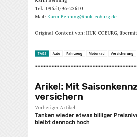
Karin Benning
Tel.: 09651/96-22610
Mail:
Karin.Benning@huk-coburg.de
Original-Content von: HUK-COBURG, übermitt
TAGS
Auto
Fahrzeug
Motorrad
Versicherung
Arikel:
Mit Saisonkenn
versichern
Vorheriger Artikel
Tanken wieder etwas billiger Preisni
bleibt dennoch hoch