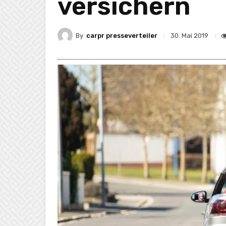
versichern
By
carpr presseverteiler
30. Mai 2019