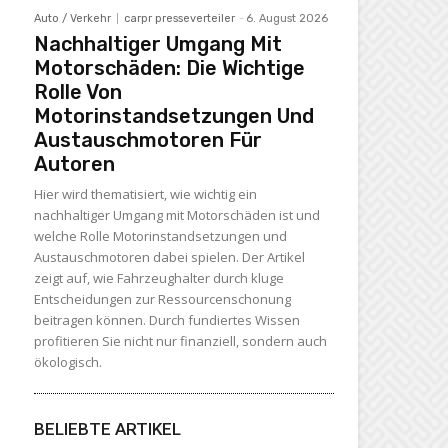
Auto / Verkehr
carpr presseverteiler
-
6. August 2026
Nachhaltiger Umgang Mit
Motorschäden: Die Wichtige
Rolle Von
Motorinstandsetzungen Und
Austauschmotoren Für
Autoren
Hier wird thematisiert, wie wichtig ein
nachhaltiger Umgang mit Motorschäden ist und
welche Rolle Motorinstandsetzungen und
Austauschmotoren dabei spielen. Der Artikel
zeigt auf, wie Fahrzeughalter durch kluge
Entscheidungen zur Ressourcenschonung
beitragen können. Durch fundiertes Wissen
profitieren Sie nicht nur finanziell, sondern auch
ökologisch.
BELIEBTE ARTIKEL