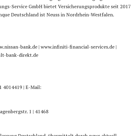
rungs-Service GmbH bietet Versicherungsprodukte seit 2017
nque Deutschland ist Neuss in Nordrhein-Westfalen.
nissan-bank.de | www.infiniti-financial-services.de |
lt-bank-direkt.de
31 4014419 | E-Mail:
agenbergstr. 1 | 41468
lassung Deutschland, übermittelt durch news aktuell