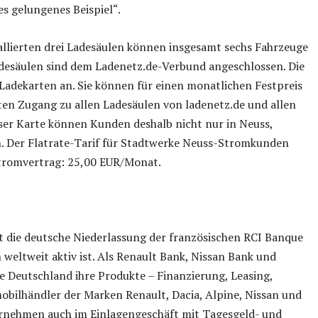
es gelungenes Beispiel“.
allierten drei Ladesäulen können insgesamt sechs Fahrzeuge
adesäulen sind dem Ladenetz.de-Verbund angeschlossen. Die
Ladekarten an. Sie können für einen monatlichen Festpreis
ten Zugang zu allen Ladesäulen von ladenetz.de und allen
ser Karte können Kunden deshalb nicht nur in Neuss,
. Der Flatrate-Tarif für Stadtwerke Neuss-Stromkunden
tromvertrag: 25,00 EUR/Monat.
t die deutsche Niederlassung der französischen RCI Banque
n weltweit aktiv ist. Als Renault Bank, Nissan Bank und
ue Deutschland ihre Produkte – Finanzierung, Leasing,
obilhändler der Marken Renault, Dacia, Alpine, Nissan und
nternehmen auch im Einlagengeschäft mit Tagesgeld- und