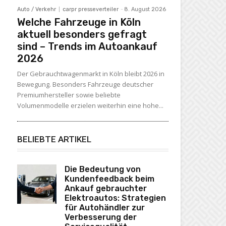
Auto / Verkehr
carpr presseverteiler
-
8. August 2026
Welche Fahrzeuge in Köln
aktuell besonders gefragt
sind – Trends im Autoankauf
2026
Der Gebrauchtwagenmarkt in Köln bleibt 2026 in
Bewegung. Besonders Fahrzeuge deutscher
Premiumhersteller sowie beliebte
Volumenmodelle erzielen weiterhin eine hohe...
BELIEBTE ARTIKEL
Die Bedeutung von
Kundenfeedback beim
Ankauf gebrauchter
Elektroautos: Strategien
für Autohändler zur
Verbesserung der