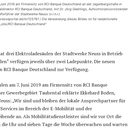
 Juni 2019 am Firmensitz von RCI Banque Deutschland an der Jagenbergstraße in
aldirektor RCI Banque Deutschland, mit Dr. Jörg Geerlings, Aufsichtsratsvorsitzender
sführer der Stadtwerke Neuss (v.l.n.r.)
resseportal.de/nr/125761 / Die Verwendung dieses Bildes ist für redaktionelle
: „obs/RCI Banque Deutschland“
t drei Elektroladesäulen der Stadtwerke Neuss in Betrieb
en“ verfügen jeweils über zwei Ladepunkte. Die neuen
on RCI Banque Deutschland zur Verfügung.
äulen am 7. Juni 2019 am Firmensitz von RCI Banque
er Gewerbegebiet Taubental erklärte Ekkehard Boden,
euss: „Wir sind und bleiben der lokale Ansprechpartner für
 Services im Bereich der E-Mobilität und der
bende an. Als Mobilitätsdienstleister sind wir vor Ort die
um die Uhr und sieben Tage die Woche überwachen und warten