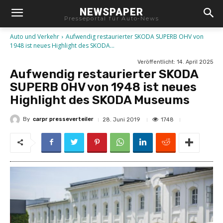
NEWSPAPER
Presseportal für Auto-News
Auto und Verkehr
Aufwendig restaurierter SKODA SUPERB OHV von
1948 ist neues Highlight des SKODA...
Veröffentlicht:
14. April 2025
Aufwendig restaurierter SKODA
SUPERB OHV von 1948 ist neues
Highlight des SKODA Museums
By
carpr presseverteiler
1748
28. Juni 2019