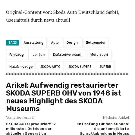
Original-Content von: Skoda Auto Deutschland GmbH,
übermittelt durch news aktuell
TAGS
Ausstattung
Auto
Design
Elektromotor
Fahrzeug
Jubiläum
Kraftstoffverbrauch
Motorsport
Nutzfahrzeuge
SKODA AUTO
SKODA SUPERB
SUPERB
Arikel:
Aufwendig restaurierter
SKODA SUPERB OHV von 1948 ist
neues Highlight des SKODA
Museums
Vorheriger Artikel
Nächster Artikel
SKODA AUTO produziert 12-
Entlastung für den Kunden:
millionstes Getriebe der
die unkomplizierte
aktuellen Generation
Schrottabholung in Neuss