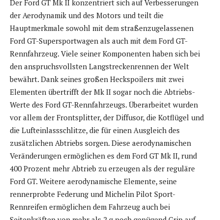
Der Ford GT Mk II konzentriert sich auf Verbesserungen
der Aerodynamik und des Motors und teilt die
Hauptmerkmale sowohl mit dem straßenzugelassenen
Ford GT-Supersportwagen als auch mit dem Ford GT-
Rennfahrzeug. Viele seiner Komponenten haben sich bei
den anspruchsvollsten Langstreckenrennen der Welt
bewährt. Dank seines großen Heckspoilers mit zwei
Elementen übertrifft der Mk II sogar noch die Abtriebs-
Werte des Ford GT-Rennfahrzeugs. Überarbeitet wurden
vor allem der Frontsplitter, der Diffusor, die Kotflügel und
die Lufteinlassschlitze, die für einen Ausgleich des
zusätzlichen Abtriebs sorgen. Diese aerodynamischen
Veränderungen ermöglichen es dem Ford GT Mk II, rund
400 Prozent mehr Abtrieb zu erzeugen als der reguläre
Ford GT. Weitere aerodynamische Elemente, seine
rennerprobte Federung und Michelin Pilot Sport-
Rennreifen ermöglichen dem Fahrzeug auch bei
Seitenkräften von mehr als 2 g noch genügend Grip auf