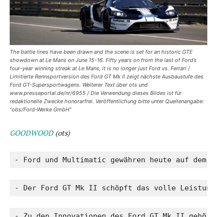
The battle lines have been drawn and the scene is set for an historic GTE
showdown at Le Mans on June 15-16. Fifty years on from the last of Ford’s
four-year winning streak at Le Mans, it is no longer just Ford vs. Ferrari /
Limitierte Rennsportversion des Ford GT Mk II zeigt nächste Ausbaustufe des
Ford GT-Supersportwagens. Weiterer Text über ots und
www.presseportal.de/nr/6955 / Die Verwendung dieses Bildes ist für
redaktionelle Zwecke honorarfrei. Veröffentlichung bitte unter Quellenangabe:
“obs/Ford-Werke GmbH”
GOODWOOD
(ots)
- Ford und Multimatic gewähren heute auf dem G
- Der Ford GT Mk II schöpft das volle Leistung
- Zu den Innovationen des Ford GT Mk II gehöre