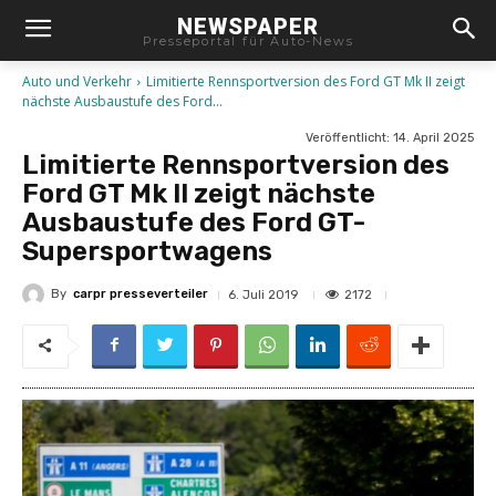
NEWSPAPER
Presseportal für Auto-News
Auto und Verkehr
Limitierte Rennsportversion des Ford GT Mk II zeigt
nächste Ausbaustufe des Ford...
Veröffentlicht:
14. April 2025
Limitierte Rennsportversion des
Ford GT Mk II zeigt nächste
Ausbaustufe des Ford GT-
Supersportwagens
By
carpr presseverteiler
2172
6. Juli 2019