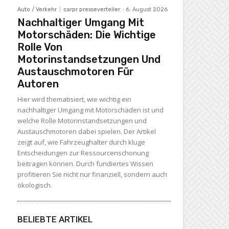
Auto / Verkehr
carpr presseverteiler
-
6. August 2026
Nachhaltiger Umgang Mit
Motorschäden: Die Wichtige
Rolle Von
Motorinstandsetzungen Und
Austauschmotoren Für
Autoren
Hier wird thematisiert, wie wichtig ein
nachhaltiger Umgang mit Motorschäden ist und
welche Rolle Motorinstandsetzungen und
Austauschmotoren dabei spielen. Der Artikel
zeigt auf, wie Fahrzeughalter durch kluge
Entscheidungen zur Ressourcenschonung
beitragen können. Durch fundiertes Wissen
profitieren Sie nicht nur finanziell, sondern auch
ökologisch.
BELIEBTE ARTIKEL