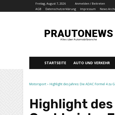
Freitag, August 7, 2026
Anmelden / Beitreten
AGB
Datenschutzerklärung
Impressum
News Arch
PRAUTONEWS
Alles über Automobilbranche
STARTSEITE
AUTO UND VERKEHR
Motorsport
Highlight des Jahres: Die ADAC Formel 4 zu Ga
Highlight des