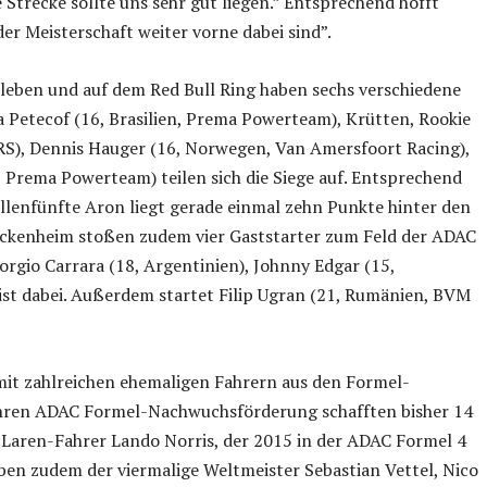
Strecke sollte uns sehr gut liegen.” Entsprechend hofft
der Meisterschaft weiter vorne dabei sind”.
sleben und auf dem Red Bull Ring haben sechs verschiedene
a Petecof (16, Brasilien, Prema Powerteam), Krütten, Rookie
S), Dennis Hauger (16, Norwegen, Van Amersfoort Racing),
, Prema Powerteam) teilen sich die Siege auf. Entsprechend
ellenfünfte Aron liegt gerade einmal zehn Punkte hinter den
ockenheim stoßen zudem vier Gaststarter zum Feld der ADAC
rgio Carrara (18, Argentinien), Johnny Edgar (15,
ist dabei. Außerdem startet Filip Ugran (21, Rumänien, BVM
mit zahlreichen ehemaligen Fahrern aus den Formel-
ahren ADAC Formel-Nachwuchsförderung schafften bisher 14
cLaren-Fahrer Lando Norris, der 2015 in der ADAC Formel 4
ben zudem der viermalige Weltmeister Sebastian Vettel, Nico