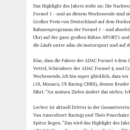
Das Highlight des Jahres steht an: Die Nachw
Formel 1 – und an diesem Wochenende sind si
Großer Preis von Deutschland auf dem Hocke
Rahmenprogramm der Formel 1 – und absolvie
Uhr) auf der ganz großen Bühne. SPORT1 und
die Läufe unter adac.de/motorsport und auf d
Klar, dass die Fahrer der ADAC Formel 4 dem G
Vettel, Schirmherr der ADAC Formel 4, und Co
Wochenende, ich bin super glücklich, dass wir
(18, Monaco, US Racing CHRS), dessen Bruder C
fährt. “An meinen Zielen ändert das nichts: Ic
Leclerc ist aktuell Dritter in der Gesamtwertu
Van Amersfoort Racing) und Théo Pourchaire (
Spitze liegen. “Das wird das Highlight des Jah