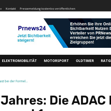
iv
Kontakt
Pressemeldung kostenlos veröffentlichen
ELEKTROMOBILITÄT
MOTORSPORT
OLDTIMER
RATG
st bei der Formel...
 Jahres: Die ADAC 