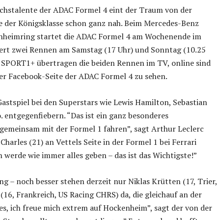
uchstalente der ADAC Formel 4 eint der Traum von der
e der Königsklasse schon ganz nah. Beim Mercedes-Benz
nheimring startet die ADAC Formel 4 am Wochenende im
rt zwei Rennen am Samstag (17 Uhr) und Sonntag (10.25
 SPORT1+ übertragen die beiden Rennen im TV, online sind
er Facebook-Seite der ADAC Formel 4 zu sehen.
astspiel bei den Superstars wie Lewis Hamilton, Sebastian
. entgegenfiebern. “Das ist ein ganz besonderes
 gemeinsam mit der Formel 1 fahren”, sagt Arthur Leclerc
harles (21) an Vettels Seite in der Formel 1 bei Ferrari
h werde wie immer alles geben – das ist das Wichtigste!”
ng – noch besser stehen derzeit nur Niklas Krütten (17, Trier,
16, Frankreich, US Racing CHRS) da, die gleichauf an der
res, ich freue mich extrem auf Hockenheim”, sagt der von der