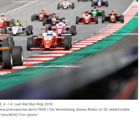
, 4. + 6. Lauf Red Bull Ring 2019
 www.presseportal.de/nr/7849 / Die Verwendung dieses Bildes ist für redaktionelle
: “obs/ADAC/Tim Upietz”