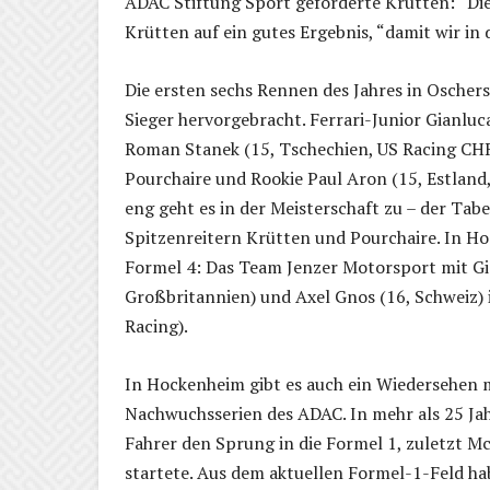
ADAC Stiftung Sport geförderte Krütten: “Die 
Krütten auf ein gutes Ergebnis, “damit wir in 
Die ersten sechs Rennen des Jahres in Oscher
Sieger hervorgebracht. Ferrari-Junior Gianluc
Roman Stanek (15, Tschechien, US Racing CHR
Pourchaire und Rookie Paul Aron (15, Estland
eng geht es in der Meisterschaft zu – der Tab
Spitzenreitern Krütten und Pourchaire. In H
Formel 4: Das Team Jenzer Motorsport mit Gio
Großbritannien) und Axel Gnos (16, Schweiz) 
Racing).
In Hockenheim gibt es auch ein Wiedersehen 
Nachwuchsserien des ADAC. In mehr als 25 J
Fahrer den Sprung in die Formel 1, zuletzt M
startete. Aus dem aktuellen Formel-1-Feld ha