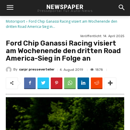
NEWSPAPER
Presseportal für Auto-News
Motorsport
Ford Chip Ganassi Racing visiert am Wochenende den
dritten Road America-Sieg in...
Veröffentlicht:
14. April 2025
Ford Chip Ganassi Racing visiert
am Wochenende den dritten Road
America-Sieg in Folge an
By
carpr presseverteiler
1878
4. August 2019