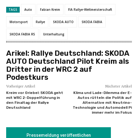
TAGS
Auto
Fabian Kreim
FIA Rallye-Weltmeisterschaft
Motorsport
Rallye
SKODA AUTO
SKODA FABIA
SKODA FABIA R5
Unterhaltung
Arikel:
Rallye Deutschland: SKODA
AUTO Deutschland Pilot Kreim als
Dritter in der WRC 2 auf
Podestkurs
Vorheriger Artikel
Nächster Artikel
Kreim vor Griebel: SKODA geht
Klima und Lade-Dilemma der E-
mit WRC 2-Doppelführung in
Autos rütteln die Politik auf
den Finaltag der Rallye
Alternative mit Neutrino-
Deutschland
Technologie und Automodell Pi
immer mehr im Fokus
Pressemeldung veröffentlichen