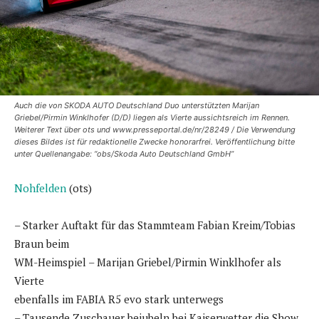
Auch die von SKODA AUTO Deutschland Duo unterstützten Marijan
Griebel/Pirmin Winklhofer (D/D) liegen als Vierte aussichtsreich im Rennen.
Weiterer Text über ots und www.presseportal.de/nr/28249 / Die Verwendung
dieses Bildes ist für redaktionelle Zwecke honorarfrei. Veröffentlichung bitte
unter Quellenangabe: “obs/Skoda Auto Deutschland GmbH”
Nohfelden
(ots)
– Starker Auftakt für das Stammteam Fabian Kreim/Tobias
Braun beim
WM-Heimspiel – Marijan Griebel/Pirmin Winklhofer als
Vierte
ebenfalls im FABIA R5 evo stark unterwegs
– Tausende Zuschauer bejubeln bei Kaiserwetter die Show