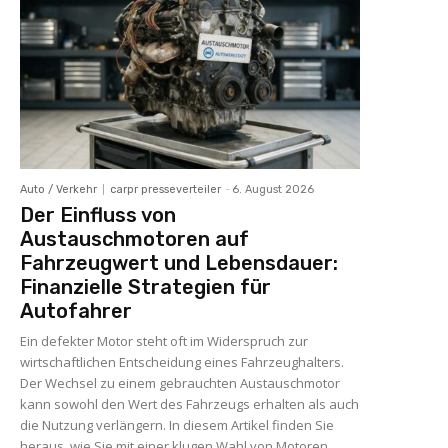
Auto / Verkehr
carpr presseverteiler
-
6. August 2026
Der Einfluss von
Austauschmotoren auf
Fahrzeugwert und Lebensdauer:
Finanzielle Strategien für
Autofahrer
Ein defekter Motor steht oft im Widerspruch zur
wirtschaftlichen Entscheidung eines Fahrzeughalters.
Der Wechsel zu einem gebrauchten Austauschmotor
kann sowohl den Wert des Fahrzeugs erhalten als auch
die Nutzung verlängern. In diesem Artikel finden Sie
heraus, wie Sie mit einer klugen Wahl von Motoren