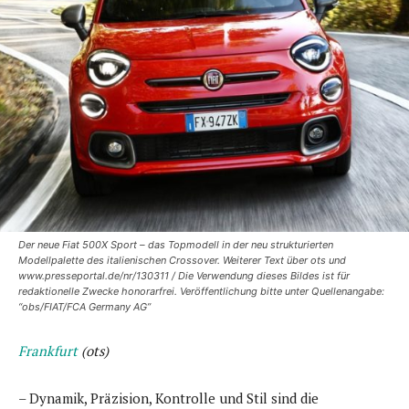
Der neue Fiat 500X Sport – das Topmodell in der neu strukturierten
Modellpalette des italienischen Crossover. Weiterer Text über ots und
www.presseportal.de/nr/130311 / Die Verwendung dieses Bildes ist für
redaktionelle Zwecke honorarfrei. Veröffentlichung bitte unter Quellenangabe:
“obs/FIAT/FCA Germany AG”
Frankfurt
(ots)
– Dynamik, Präzision, Kontrolle und Stil sind die