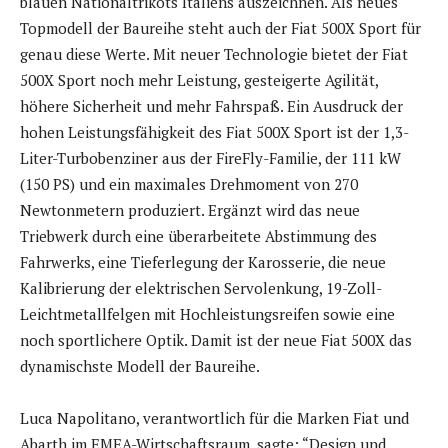
blauen Nationaltrikots Italiens auszeichnen. Als neues
Topmodell der Baureihe steht auch der Fiat 500X Sport für
genau diese Werte. Mit neuer Technologie bietet der Fiat
500X Sport noch mehr Leistung, gesteigerte Agilität,
höhere Sicherheit und mehr Fahrspaß. Ein Ausdruck der
hohen Leistungsfähigkeit des Fiat 500X Sport ist der 1,3-
Liter-Turbobenziner aus der FireFly-Familie, der 111 kW
(150 PS) und ein maximales Drehmoment von 270
Newtonmetern produziert. Ergänzt wird das neue
Triebwerk durch eine überarbeitete Abstimmung des
Fahrwerks, eine Tieferlegung der Karosserie, die neue
Kalibrierung der elektrischen Servolenkung, 19-Zoll-
Leichtmetallfelgen mit Hochleistungsreifen sowie eine
noch sportlichere Optik. Damit ist der neue Fiat 500X das
dynamischste Modell der Baureihe.
Luca Napolitano, verantwortlich für die Marken Fiat und
Abarth im EMEA-Wirtschaftsraum, sagte: “Design und