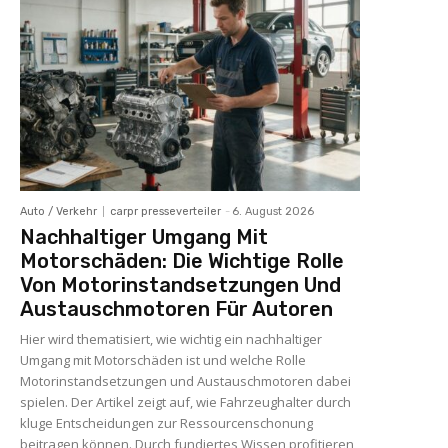
Auto / Verkehr
carpr presseverteiler
-
6. August 2026
Nachhaltiger Umgang Mit
Motorschäden: Die Wichtige Rolle
Von Motorinstandsetzungen Und
Austauschmotoren Für Autoren
Hier wird thematisiert, wie wichtig ein nachhaltiger
Umgang mit Motorschäden ist und welche Rolle
Motorinstandsetzungen und Austauschmotoren dabei
spielen. Der Artikel zeigt auf, wie Fahrzeughalter durch
kluge Entscheidungen zur Ressourcenschonung
beitragen können. Durch fundiertes Wissen profitieren