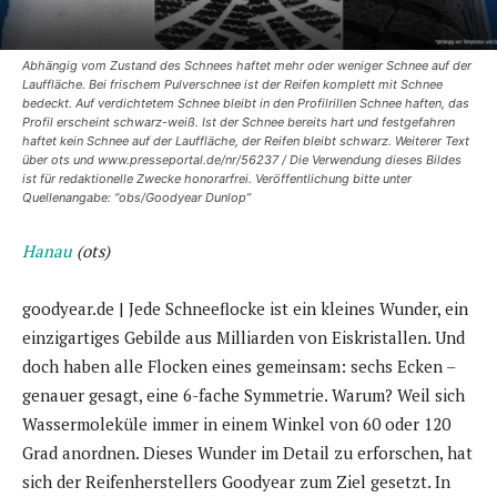
Abhängig vom Zustand des Schnees haftet mehr oder weniger Schnee auf der
Lauffläche. Bei frischem Pulverschnee ist der Reifen komplett mit Schnee
bedeckt. Auf verdichtetem Schnee bleibt in den Profilrillen Schnee haften, das
Profil erscheint schwarz-weiß. Ist der Schnee bereits hart und festgefahren
haftet kein Schnee auf der Lauffläche, der Reifen bleibt schwarz. Weiterer Text
über ots und www.presseportal.de/nr/56237 / Die Verwendung dieses Bildes
ist für redaktionelle Zwecke honorarfrei. Veröffentlichung bitte unter
Quellenangabe: “obs/Goodyear Dunlop”
Hanau
(ots)
goodyear.de | Jede Schneeflocke ist ein kleines Wunder, ein
einzigartiges Gebilde aus Milliarden von Eiskristallen. Und
doch haben alle Flocken eines gemeinsam: sechs Ecken –
genauer gesagt, eine 6-fache Symmetrie. Warum? Weil sich
Wassermoleküle immer in einem Winkel von 60 oder 120
Grad anordnen. Dieses Wunder im Detail zu erforschen, hat
sich der Reifenherstellers Goodyear zum Ziel gesetzt. In