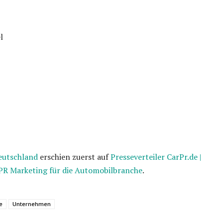
l
eutschland
erschien zuerst auf
Presseverteiler CarPr.de |
 PR Marketing für die Automobilbranche
.
e
Unternehmen