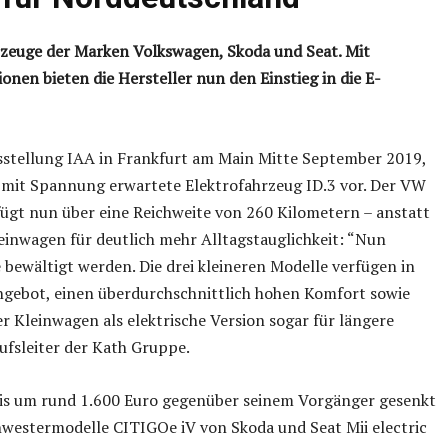
rzeuge der Marken Volkswagen, Skoda und Seat. Mit
nen bieten die Hersteller nun den Einstieg in die E-
stellung IAA in Frankfurt am Main Mitte September 2019,
s mit Spannung erwartete Elektrofahrzeug ID.3 vor. Der VW
fügt nun über eine Reichweite von 260 Kilometern – anstatt
leinwagen für deutlich mehr Alltagstauglichkeit: “Nun
ewältigt werden. Die drei kleineren Modelle verfügen in
angebot, einen überdurchschnittlich hohen Komfort sowie
r Kleinwagen als elektrische Version sogar für längere
ufsleiter der Kath Gruppe.
is um rund 1.600 Euro gegenüber seinem Vorgänger gesenkt
hwestermodelle CITIGOe iV von Skoda und Seat Mii electric