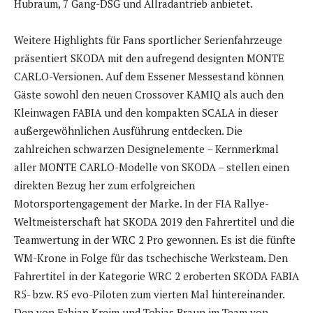
Hubraum, 7 Gang-DSG und Allradantrieb anbietet.
Weitere Highlights für Fans sportlicher Serienfahrzeuge
präsentiert SKODA mit den aufregend designten MONTE
CARLO-Versionen. Auf dem Essener Messestand können
Gäste sowohl den neuen Crossover KAMIQ als auch den
Kleinwagen FABIA und den kompakten SCALA in dieser
außergewöhnlichen Ausführung entdecken. Die
zahlreichen schwarzen Designelemente – Kernmerkmal
aller MONTE CARLO-Modelle von SKODA – stellen einen
direkten Bezug her zum erfolgreichen
Motorsportengagement der Marke. In der FIA Rallye-
Weltmeisterschaft hat SKODA 2019 den Fahrertitel und die
Teamwertung in der WRC 2 Pro gewonnen. Es ist die fünfte
WM-Krone in Folge für das tschechische Werksteam. Den
Fahrertitel in der Kategorie WRC 2 eroberten SKODA FABIA
R5- bzw. R5 evo-Piloten zum vierten Mal hintereinander.
Den von Fabian Kreim und Tobias Braun im Team von