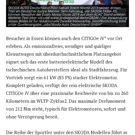
SKODA AUTO Deutschland Pilot Fabian Kreim feierte 2019 seinen dritten
Titel als Deutscher Rallye-Meister. Sein Fahrzeug, der SKODA FABIA R5,
können Besucher der Essen Motor Show 2019 auf dem ADAC Stand erleben.
Weiterer Text über ots und www.presseportal.de/nr/28249 / Die Verwendung
dieses Bildes ist für redaktionelle Zwecke honorarfrei. Veröffentlichung bitte
unter Quellenangabe: „obs/Skoda Auto Deutschland GmbH“
Besucher in Essen können auch den CITIGOe iV* vor Ort
erleben. Als emissionsfreier, wendiger und quirliger
Kleinstwagen mit überdurchschnittlichem Platzangebot
eignet sich das erste batterieelektrische Modell des
tschechischen Autoherstellers ideal als Stadtfahrzeug. Für
Vortrieb sorgt ein 61 kW (83 PS) starker Elektromotor.
Komplett geladen, verfügt der rein elektrische SKODA
SKODA auf der Essen Motor Show 2019: Der KODIAQ RS trägt als erstes
CITIGOe iV über eine praxisnahe Reichweite von bis zu 260
echtes Highperformance-SUV der Marke das Gütesiegel ,RS‘. Weiterer Text
über ots und www.presseportal.de/nr/28249 / Die Verwendung dieses Bildes
ist für redaktionelle Zwecke honorarfrei. Veröffentlichung bitte unter
Kilometern im WLTP-Zyklus2. Das maximale Drehmoment
Quellenangabe: „obs/Skoda Auto Deutschland GmbH“
von 212 Nm steht, typisch für Elektromotoren, sofort und
ohne Verzögerung bereit.
Die Reihe der Sportler unter den SKODA Modellen führt in