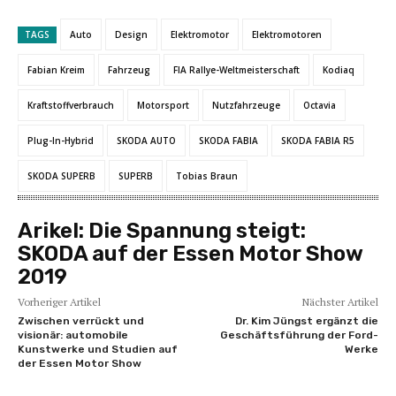
TAGS
Auto
Design
Elektromotor
Elektromotoren
Fabian Kreim
Fahrzeug
FIA Rallye-Weltmeisterschaft
Kodiaq
Kraftstoffverbrauch
Motorsport
Nutzfahrzeuge
Octavia
Plug-In-Hybrid
SKODA AUTO
SKODA FABIA
SKODA FABIA R5
SKODA SUPERB
SUPERB
Tobias Braun
Arikel:
Die Spannung steigt:
SKODA auf der Essen Motor Show
2019
Vorheriger Artikel
Nächster Artikel
Zwischen verrückt und
Dr. Kim Jüngst ergänzt die
visionär: automobile
Geschäftsführung der Ford-
Kunstwerke und Studien auf
Werke
der Essen Motor Show