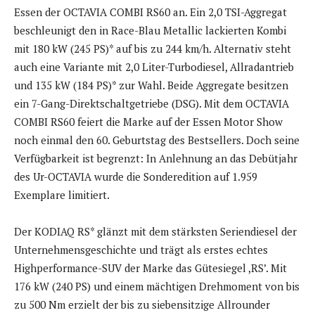
Essen der OCTAVIA COMBI RS60 an. Ein 2,0 TSI-Aggregat
beschleunigt den in Race-Blau Metallic lackierten Kombi
mit 180 kW (245 PS)* auf bis zu 244 km/h. Alternativ steht
auch eine Variante mit 2,0 Liter-Turbodiesel, Allradantrieb
SKODA auf der Essen Motor Show 2019: Der KAMIQ MONTE CARLO zeichnet
und 135 kW (184 PS)* zur Wahl. Beide Aggregate besitzen
sich unter anderem durch schwarze Designelemente aus. Weiterer Text über
ots und www.presseportal.de/nr/28249 / Die Verwendung dieses Bildes ist
für redaktionelle Zwecke honorarfrei. Veröffentlichung bitte unter
ein 7-Gang-Direktschaltgetriebe (DSG). Mit dem OCTAVIA
Quellenangabe: „obs/Skoda Auto Deutschland GmbH“
COMBI RS60 feiert die Marke auf der Essen Motor Show
noch einmal den 60. Geburtstag des Bestsellers. Doch seine
Verfügbarkeit ist begrenzt: In Anlehnung an das Debütjahr
des Ur-OCTAVIA wurde die Sonderedition auf 1.959
Exemplare limitiert.
Der KODIAQ RS* glänzt mit dem stärksten Seriendiesel der
Unternehmensgeschichte und trägt als erstes echtes
Highperformance-SUV der Marke das Gütesiegel ,RS’. Mit
176 kW (240 PS) und einem mächtigen Drehmoment von bis
zu 500 Nm erzielt der bis zu siebensitzige Allrounder