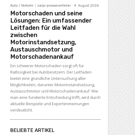
Auto / Verkehr
carpr presseverteiler
-
4. August 2026
Motorschaden und seine
Lösungen: Ein umfassender
Leitfaden für die Wahl
zwischen
Motorinstandsetzung,
Austauschmotor und
Motorschadenankauf
Ein schwerer Motorschaden sorgt oft für
Ratlosigkeit bei Autobesitzern. Der Leitfaden
bietet eine gründliche Untersuchung aller
Möglichkeiten, darunter Motorinstandsetzung,
Austauschmotor und Motorschadenankauf. Wie
man eine fundierte Entscheidung trifft, wird durch
aktuelle Beispiele und Expertenmeinungen
verdeutlicht.
BELIEBTE ARTIKEL