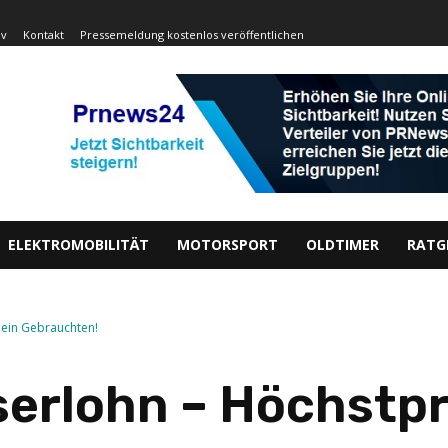
iv
Kontakt
Pressemeldung kostenlos veröffentlichen
ELEKTROMOBILITÄT
MOTORSPORT
OLDTIMER
RATG
dein Gebrauchten!
erlohn – Höchstpre