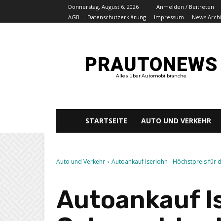
Donnerstag, August 6, 2026
Anmelden / Beitreten
AGB
Datenschutzerklärung
Impressum
News Arch
PRAUTONEWS
Alles über Automobilbranche
STARTSEITE
AUTO UND VERKEHR
Auto und Verkehr
Autoankauf Iserlohn - Höchstpreis für 
Autoankauf Is