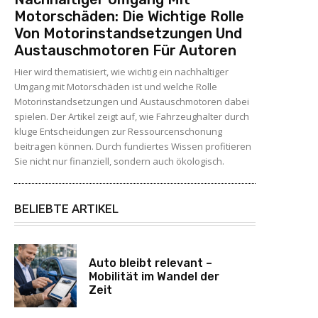
Motorschäden: Die Wichtige Rolle
Von Motorinstandsetzungen Und
Austauschmotoren Für Autoren
Hier wird thematisiert, wie wichtig ein nachhaltiger
Umgang mit Motorschäden ist und welche Rolle
Motorinstandsetzungen und Austauschmotoren dabei
spielen. Der Artikel zeigt auf, wie Fahrzeughalter durch
kluge Entscheidungen zur Ressourcenschonung
beitragen können. Durch fundiertes Wissen profitieren
Sie nicht nur finanziell, sondern auch ökologisch.
BELIEBTE ARTIKEL
Auto bleibt relevant –
Mobilität im Wandel der
Zeit