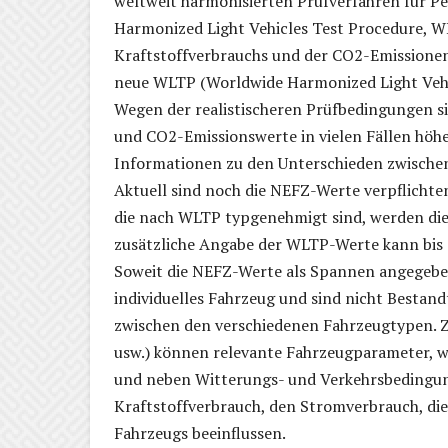
weltweit harmonisierten Prüfverfahren für 
Harmonized Light Vehicles Test Procedure, WL
Kraftstoffverbrauchs und der CO2-Emissionen
neue WLTP (Worldwide Harmonized Light Vehic
Wegen der realistischeren Prüfbedingungen 
und CO2-Emissionswerte in vielen Fällen höh
Informationen zu den Unterschieden zwische
Aktuell sind noch die NEFZ-Werte verpflicht
die nach WLTP typgenehmigt sind, werden di
zusätzliche Angabe der WLTP-Werte kann bis z
Soweit die NEFZ-Werte als Spannen angegeben 
individuelles Fahrzeug und sind nicht Bestand
zwischen den verschiedenen Fahrzeugtypen. Z
usw.) können relevante Fahrzeugparameter, w
und neben Witterungs- und Verkehrsbedingun
Kraftstoffverbrauch, den Stromverbrauch, di
Fahrzeugs beeinflussen.