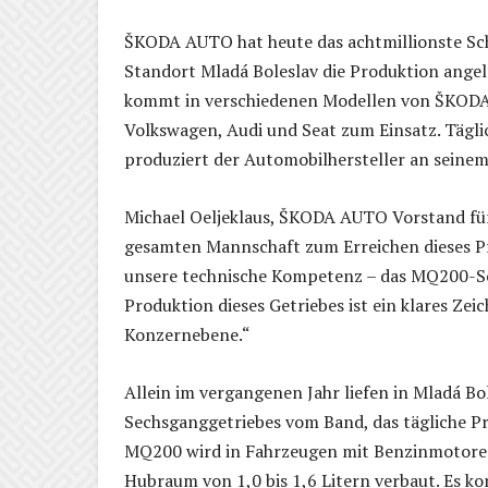
ŠKODA AUTO hat heute das achtmillionste Sch
Standort Mladá Boleslav die Produktion angel
kommt in verschiedenen Modellen von ŠKOD
Volkswagen, Audi und Seat zum Einsatz. Tägli
produziert der Automobilhersteller an seine
Michael Oeljeklaus, ŠKODA AUTO Vorstand für 
gesamten Mannschaft zum Erreichen dieses Pro
unsere technische Kompetenz – das MQ200-Scha
Produktion dieses Getriebes ist ein klares Z
Konzernebene.“
Allein im vergangenen Jahr liefen in Mladá B
Sechsganggetriebes vom Band, das tägliche Pr
MQ200 wird in Fahrzeugen mit Benzinmotor
Hubraum von 1,0 bis 1,6 Litern verbaut. Es 