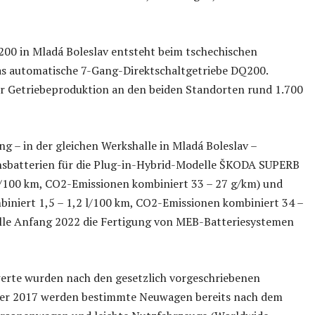
0 in Mladá Boleslav entsteht beim tschechischen
as automatische 7-Gang-Direktschaltgetriebe DQ200.
r Getriebeproduktion an den beiden Standorten rund 1.700
ng – in der gleichen Werkshalle in Mladá Boleslav –
nsbatterien für die Plug-in-Hybrid-Modelle ŠKODA SUPERB
 l/100 km, CO2-Emissionen kombiniert 33 – 27 g/km) und
niert 1,5 – 1,2 l/100 km, CO2-Emissionen kombiniert 34 –
telle Anfang 2022 die Fertigung von MEB-Batteriesystemen
erte wurden nach den gesetzlich vorgeschriebenen
mber 2017 werden bestimmte Neuwagen bereits nach dem