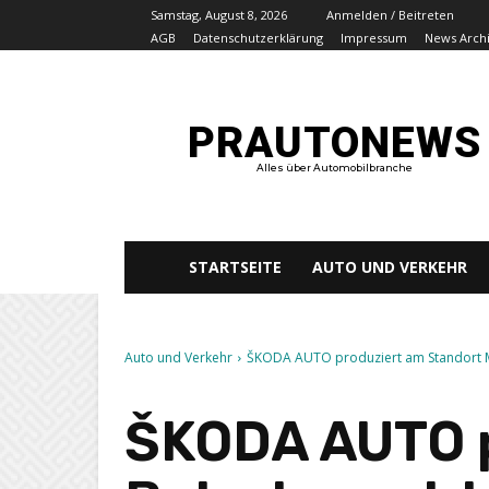
Samstag, August 8, 2026
Anmelden / Beitreten
AGB
Datenschutzerklärung
Impressum
News Arch
PRAUTONEWS
Alles über Automobilbranche
STARTSEITE
AUTO UND VERKEHR
Auto und Verkehr
ŠKODA AUTO produziert am Standort Ml
ŠKODA AUTO p