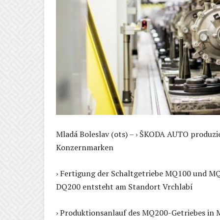
Mladá Boleslav (ots) – › ŠKODA AUTO produzi
Konzernmarken
› Fertigung der Schaltgetriebe MQ100 und M
DQ200 entsteht am Standort Vrchlabí
› Produktionsanlauf des MQ200-Getriebes in M