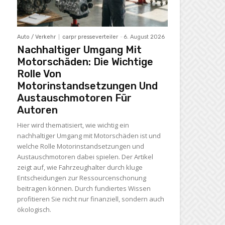
Auto / Verkehr
carpr presseverteiler
-
6. August 2026
Nachhaltiger Umgang Mit
Motorschäden: Die Wichtige
Rolle Von
Motorinstandsetzungen Und
Austauschmotoren Für
Autoren
Hier wird thematisiert, wie wichtig ein
nachhaltiger Umgang mit Motorschäden ist und
welche Rolle Motorinstandsetzungen und
Austauschmotoren dabei spielen. Der Artikel
zeigt auf, wie Fahrzeughalter durch kluge
Entscheidungen zur Ressourcenschonung
beitragen können. Durch fundiertes Wissen
profitieren Sie nicht nur finanziell, sondern auch
ökologisch.