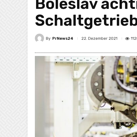
Boleslav ach
Schaltgetrie
By
PrNews24
11
22. Dezember 2021