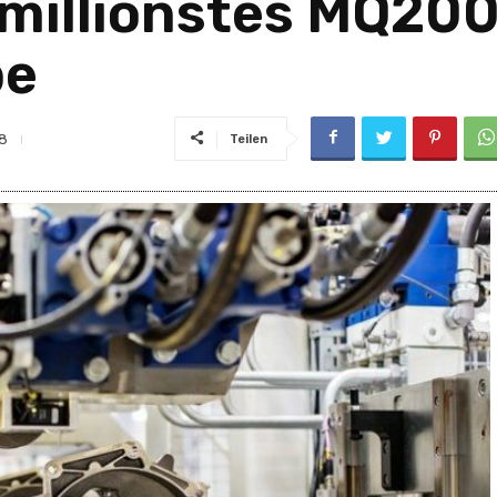
tmillionstes MQ20
be
28
Teilen