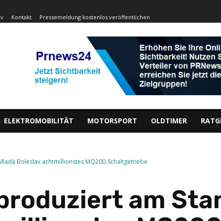
iv
Kontakt
Pressemeldung kostenlos veröffentlichen
ELEKTROMOBILITÄT
MOTORSPORT
OLDTIMER
RATG
adá Boleslav achtmillionstes MQ200-Schaltgetriebe
roduziert am Sta