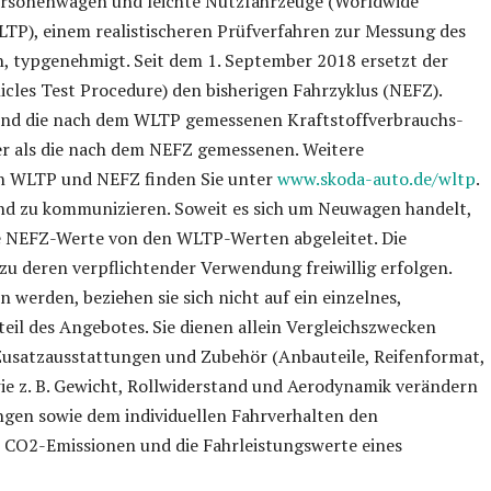
Personenwagen und leichte Nutzfahrzeuge (Worldwide
TP), einem realistischeren Prüfverfahren zur Messung des
, typgenehmigt. Seit dem 1. September 2018 ersetzt der
les Test Procedure) den bisherigen Fahrzyklus (NEFZ).
sind die nach dem WLTP gemessenen Kraftstoffverbrauchs-
er als die nach dem NEFZ gemessenen. Weitere
n WLTP und NEFZ finden Sie unter
www.skoda-auto.de/wltp
.
end zu kommunizieren. Soweit es sich um Neuwagen handelt,
e NEFZ-Werte von den WLTP-Werten abgeleitet. Die
u deren verpflichtender Verwendung freiwillig erfolgen.
werden, beziehen sie sich nicht auf ein einzelnes,
teil des Angebotes. Sie dienen allein Vergleichszwecken
usatzausstattungen und Zubehör (Anbauteile, Reifenformat,
ie z. B. Gewicht, Rollwiderstand und Aerodynamik verändern
gen sowie dem individuellen Fahrverhalten den
e CO2-Emissionen und die Fahrleistungswerte eines