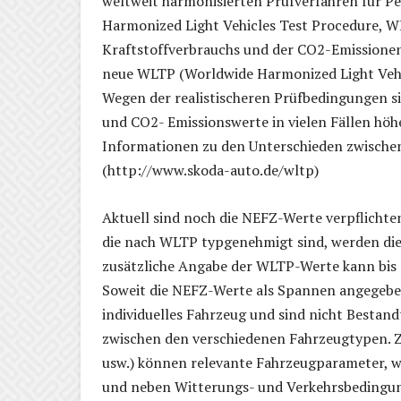
weltweit harmonisierten Prüfverfahren für 
Harmonized Light Vehicles Test Procedure, WL
Kraftstoffverbrauchs und der CO2-Emissionen
neue WLTP (Worldwide Harmonized Light Vehic
Wegen der realistischeren Prüfbedingungen 
und CO2- Emissionswerte in vielen Fällen hö
Informationen zu den Unterschieden zwische
(http://www.skoda-auto.de/wltp)
Aktuell sind noch die NEFZ-Werte verpflicht
die nach WLTP typgenehmigt sind, werden di
zusätzliche Angabe der WLTP-Werte kann bis z
Soweit die NEFZ-Werte als Spannen angegeben 
individuelles Fahrzeug und sind nicht Bestand
zwischen den verschiedenen Fahrzeugtypen. Z
usw.) können relevante Fahrzeugparameter, w
und neben Witterungs- und Verkehrsbedingun