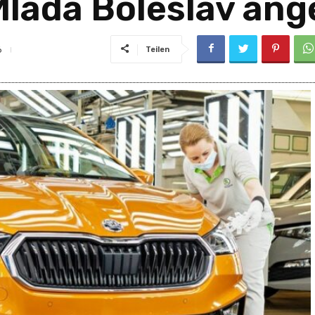
adá Boleslav ang
6
Teilen