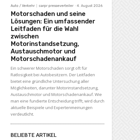
Auto / Verkehr
carpr presseverteiler
-
4. August 2026
Motorschaden und seine
Lösungen: Ein umfassender
Leitfaden für die Wahl
zwischen
Motorinstandsetzung,
Austauschmotor und
Motorschadenankauf
Ein schwerer Motorschaden sorgt oft für
Ratlosigkeit bei Autobesitzern. Der Leitfaden
bietet eine gründliche Untersuchung aller
Möglichkeiten, darunter Motorinstandsetzung,
Austauschmotor und Motorschadenankauf. Wie
man eine fundierte Entscheidung trifft, wird durch
aktuelle Beispiele und Expertenmeinungen
verdeutlicht.
BELIEBTE ARTIKEL