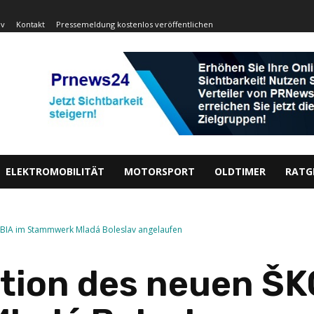
iv
Kontakt
Pressemeldung kostenlos veröffentlichen
ELEKTROMOBILITÄT
MOTORSPORT
OLDTIMER
RATG
BIA im Stammwerk Mladá Boleslav angelaufen
tion des neuen ŠK