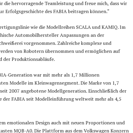
r die hervorragende Teamleistung und freue mich, dass wir
zur Erfolgsgeschichte des FABIA beitragen können.“
ertigungslinie wie die Modellreihen SCALA und KAMIQ. Im
echische Automobilhersteller Anpassungen an der
 Schweißerei vorgenommen. Zahlreiche komplexe und
 werden von Robotern übernommen und ermöglichen auf
d der Produktionsabläufe.
ABIA-Generation war mit mehr als 1,7 Millionen
chsten Modelle im Kleinwagensegment. Die Marke von 1,7
, seit 2007 angebotene Modellgeneration. Einschließlich der
de der FABIA seit Modelleinführung weltweit mehr als 4,5
em emotionalen Design auch mit neuen Proportionen und
kasten MQB-A0. Die Plattform aus dem Volkswagen Konzern