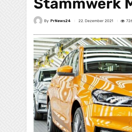
Stammwerk Ml
By
PrNews24
72
22. Dezember 2021