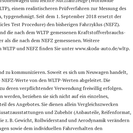
Personenwagen und leichte Nutzfahrzeuge (Worldwide
TP), einem realistischeren Prüfverfahren zur Messung des
, typgenehmigt. Seit dem 1. September 2018 ersetzt der
les Test Procedure) den bisherigen Fahrzyklus (NEFZ).
sind die nach dem WLTP gemessenen Kraftstoffverbrauchs-
her als die nach dem NEFZ gemessenen. Weitere
n WLTP und NEFZ finden Sie unter www.skoda-auto.de/wltp.
end zu kommunizieren. Soweit es sich um Neuwagen handelt,
e NEFZ-Werte von den WLTP-Werten abgeleitet. Die
u deren verpflichtender Verwendung freiwillig erfolgen.
werden, beziehen sie sich nicht auf ein einzelnes,
teil des Angebotes. Sie dienen allein Vergleichszwecken
usatzausstattungen und Zubehör (Anbauteile, Reifenformat,
ie z. B. Gewicht, Rollwiderstand und Aerodynamik verändern
gen sowie dem individuellen Fahrverhalten den