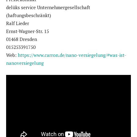
delüks service Unternehmergesellschaft
(haftungsbeschränkt)
Ralf Lieder
Ernst-Wagner-Str. 15
01468 Dresden
015253391750
Web:
https://www.carron.de/nano-versiegelung/#was-ist-
nanoversiegelung