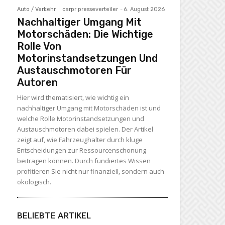
Auto / Verkehr
carpr presseverteiler
-
6. August 2026
Nachhaltiger Umgang Mit
Motorschäden: Die Wichtige
Rolle Von
Motorinstandsetzungen Und
Austauschmotoren Für
Autoren
Hier wird thematisiert, wie wichtig ein
nachhaltiger Umgang mit Motorschäden ist und
welche Rolle Motorinstandsetzungen und
Austauschmotoren dabei spielen. Der Artikel
zeigt auf, wie Fahrzeughalter durch kluge
Entscheidungen zur Ressourcenschonung
beitragen können. Durch fundiertes Wissen
profitieren Sie nicht nur finanziell, sondern auch
ökologisch.
BELIEBTE ARTIKEL