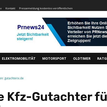
iv
Kontakt
Pressemeldung kostenlos veröffentlichen
ELEKTROMOBILITÄT
MOTORSPORT
OLDTIMER
RATG
en: gutachterix.de
le Kfz-Gutachter f