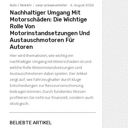
Auto / Verkehr
carpr presseverteiler
-
6. August 2026
Nachhaltiger Umgang Mit
Motorschäden: Die Wichtige
Rolle Von
Motorinstandsetzungen Und
Austauschmotoren Für
Autoren
Hier wird thematisiert, wie wichtig ein
nachhaltiger Umgang mit Motorschäden ist und
welche Rolle Motorinstandsetzungen und
Austauschmotoren dabei spielen. Der Artikel
zeigt auf, wie Fahrzeughalter durch kluge
Entscheidungen zur Ressourcenschonung
beitragen können. Durch fundiertes Wissen
profitieren Sie nicht nur finanziell, sondern auch
ökologisch.
BELIEBTE ARTIKEL