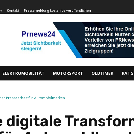
iv
Kontakt
Pressemeldung kostenlos veröffentlichen
ELEKTROMOBILITÄT
MOTORSPORT
OLDTIMER
RATG
 der Pressearbeit für Automobilmarken
 digitale Transfor