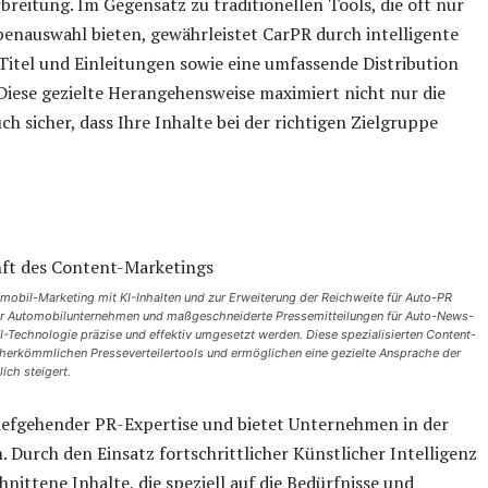
breitung. Im Gegensatz zu traditionellen Tools, die oft nur
enauswahl bieten, gewährleistet CarPR durch intelligente
Titel und Einleitungen sowie eine umfassende Distribution
iese gezielte Herangehensweise maximiert nicht nur die
ch sicher, dass Ihre Inhalte bei der richtigen Zielgruppe
mobil-Marketing mit KI-Inhalten und zur Erweiterung der Reichweite für Auto-PR
g für Automobilunternehmen und maßgeschneiderte Pressemitteilungen für Auto-News-
KI-Technologie präzise und effektiv umgesetzt werden. Diese spezialisierten Content-
 herkömmlichen Presseverteilertools und ermöglichen eine gezielte Ansprache der
ich steigert.
iefgehender PR-Expertise und bietet Unternehmen in der
 Durch den Einsatz fortschrittlicher Künstlicher Intelligenz
hnittene Inhalte, die speziell auf die Bedürfnisse und