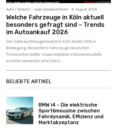
Auto / Verkehr
carpr presseverteiler
-
8. August 2026
Welche Fahrzeuge in Köln aktuell
besonders gefragt sind – Trends
im Autoankauf 2026
Der Gebrauchtwagenmarkt in Köln bleibt 2026 in
Bewegung. Besonders Fahrzeuge deutscher
Premiumhersteller sowie beliebte Volumenmodelle
erzielen weiterhin eine hohe...
BELIEBTE ARTIKEL
BMW i4 – Die elektrische
Sportlimousine zwischen
Fahrdynamik, Effizienz und
Marktakzeptanz