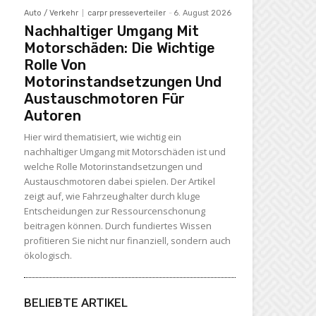
Auto / Verkehr
carpr presseverteiler
-
6. August 2026
Nachhaltiger Umgang Mit
Motorschäden: Die Wichtige
Rolle Von
Motorinstandsetzungen Und
Austauschmotoren Für
Autoren
Hier wird thematisiert, wie wichtig ein
nachhaltiger Umgang mit Motorschäden ist und
welche Rolle Motorinstandsetzungen und
Austauschmotoren dabei spielen. Der Artikel
zeigt auf, wie Fahrzeughalter durch kluge
Entscheidungen zur Ressourcenschonung
beitragen können. Durch fundiertes Wissen
profitieren Sie nicht nur finanziell, sondern auch
ökologisch.
BELIEBTE ARTIKEL