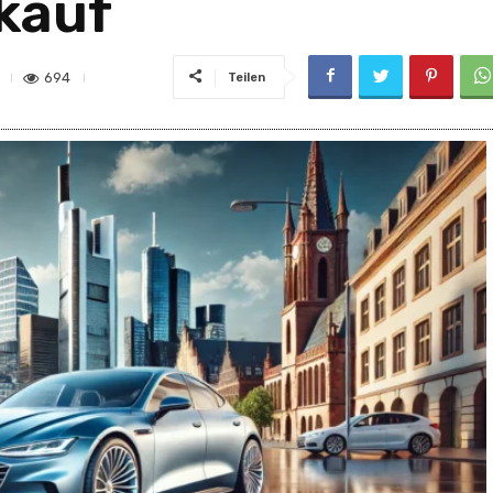
kauf
694
Teilen