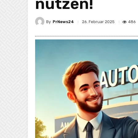
nutzen!
By
PrNews24
486
26. Februar 2025