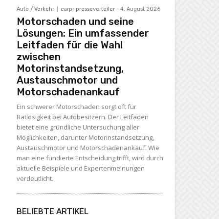
Auto / Verkehr
carpr presseverteiler
-
4. August 2026
Motorschaden und seine
Lösungen: Ein umfassender
Leitfaden für die Wahl
zwischen
Motorinstandsetzung,
Austauschmotor und
Motorschadenankauf
Ein schwerer Motorschaden sorgt oft für
Ratlosigkeit bei Autobesitzern. Der Leitfaden
bietet eine gründliche Untersuchung aller
Möglichkeiten, darunter Motorinstandsetzung,
Austauschmotor und Motorschadenankauf. Wie
man eine fundierte Entscheidung trifft, wird durch
aktuelle Beispiele und Expertenmeinungen
verdeutlicht.
BELIEBTE ARTIKEL