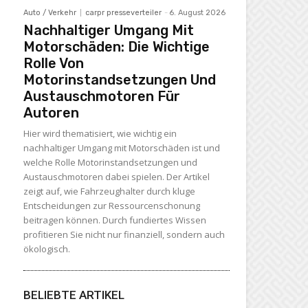
Auto / Verkehr
carpr presseverteiler
-
6. August 2026
Nachhaltiger Umgang Mit
Motorschäden: Die Wichtige
Rolle Von
Motorinstandsetzungen Und
Austauschmotoren Für
Autoren
Hier wird thematisiert, wie wichtig ein
nachhaltiger Umgang mit Motorschäden ist und
welche Rolle Motorinstandsetzungen und
Austauschmotoren dabei spielen. Der Artikel
zeigt auf, wie Fahrzeughalter durch kluge
Entscheidungen zur Ressourcenschonung
beitragen können. Durch fundiertes Wissen
profitieren Sie nicht nur finanziell, sondern auch
ökologisch.
BELIEBTE ARTIKEL