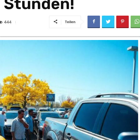
n Stunden!
444
Teilen