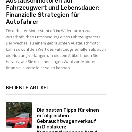
Austauschmotoren auf
Fahrzeugwert und Lebensdauer:
Finanzielle Strategien für
Autofahrer
Ein defekter Motor steht oft im Widerspruch zur
wirtschaftlichen Entscheidung eines Fahrzeughalters.
Der Wechsel zu einem gebrauchten Austauschmotor
kann sowohl den Wert des Fahrzeugs erhalten als auch
die Nutzung verlängern. In diesem Artikel finden Sie
heraus, wie Sie mit einer klugen Wahl von Motoren
finanzielle Vorteile erzielen können.
BELIEBTE ARTIKEL
Die besten Tipps für einen
erfolgreichen
Gebrauchtwagenverkauf
in Dinslaken: