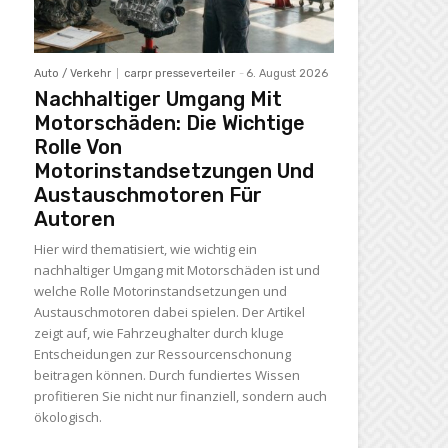
Auto / Verkehr
carpr presseverteiler
-
6. August 2026
Nachhaltiger Umgang Mit
Motorschäden: Die Wichtige
Rolle Von
Motorinstandsetzungen Und
Austauschmotoren Für
Autoren
Hier wird thematisiert, wie wichtig ein
nachhaltiger Umgang mit Motorschäden ist und
welche Rolle Motorinstandsetzungen und
Austauschmotoren dabei spielen. Der Artikel
zeigt auf, wie Fahrzeughalter durch kluge
Entscheidungen zur Ressourcenschonung
beitragen können. Durch fundiertes Wissen
profitieren Sie nicht nur finanziell, sondern auch
ökologisch.