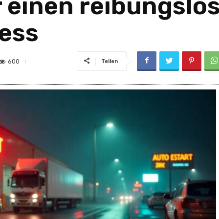
r einen reibungslo
ess
600
Teilen