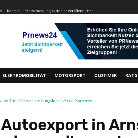
iv
Kontakt
Pressemeldung kostenlos veröffentlichen
ELEKTROMOBILITÄT
MOTORSPORT
OLDTIMER
RATG
ps und Tricks für einen reibungslosen Verkaufsprozess
 Autoexport in Arn