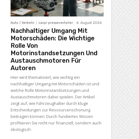
Auto / Verkehr
carpr presseverteiler
-
6. August 2026
Nachhaltiger Umgang Mit
Motorschäden: Die Wichtige
Rolle Von
Motorinstandsetzungen Und
Austauschmotoren Für
Autoren
Hier wird thematisiert, wie wichtig ein
nachhaltiger Umgang mit Motorschäden ist und
welche Rolle Motorinstandsetzungen und
Austauschmotoren dabei spielen. Der Artikel
zeigt auf, wie Fahrzeughalter durch kluge
Entscheidungen zur Ressourcenschonung
beitragen können. Durch fundiertes Wissen
profitieren Sie nicht nur finanziell, sondern auch
ökologisch.