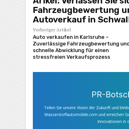
Arikel:
Verlassen Sie s
Fahrzeugbewertung un
Autoverkauf in Schwa
Vorheriger Artikel
Auto verkaufen in Karlsruhe –
Zuverlässige Fahrzeugbewertung un
schnelle Abwicklung für einen
stressfreien Verkaufsprozess
PR-Botsch
Teilen Sie unsere Vision der Zukunft und bleib
Wasserstoffautomobile.com und erreichen Sie
Innovationen in d