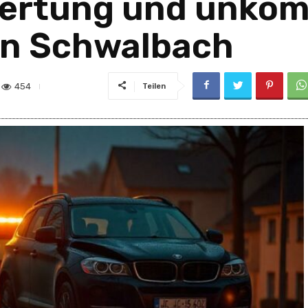
rtung und unkomp
in Schwalbach
454
Teilen