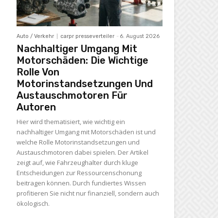
Auto / Verkehr
carpr presseverteiler
-
6. August 2026
Nachhaltiger Umgang Mit
Motorschäden: Die Wichtige
Rolle Von
Motorinstandsetzungen Und
Austauschmotoren Für
Autoren
Hier wird thematisiert, wie wichtig ein
nachhaltiger Umgang mit Motorschäden ist und
welche Rolle Motorinstandsetzungen und
Austauschmotoren dabei spielen. Der Artikel
zeigt auf, wie Fahrzeughalter durch kluge
Entscheidungen zur Ressourcenschonung
beitragen können. Durch fundiertes Wissen
profitieren Sie nicht nur finanziell, sondern auch
ökologisch.