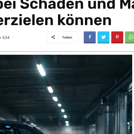
 bei Schäden und 
erzielen können
534
Teilen