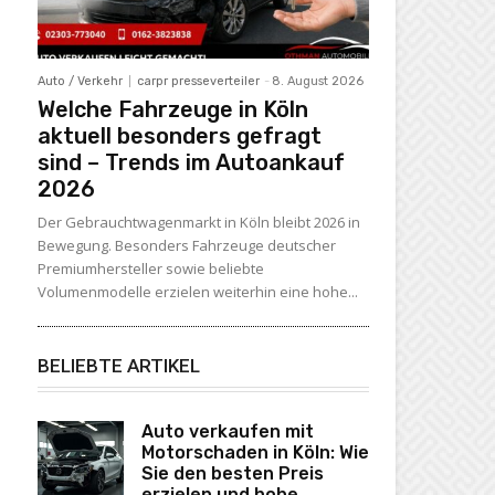
Auto / Verkehr
carpr presseverteiler
-
8. August 2026
Welche Fahrzeuge in Köln
aktuell besonders gefragt
sind – Trends im Autoankauf
2026
Der Gebrauchtwagenmarkt in Köln bleibt 2026 in
Bewegung. Besonders Fahrzeuge deutscher
Premiumhersteller sowie beliebte
Volumenmodelle erzielen weiterhin eine hohe...
BELIEBTE ARTIKEL
Auto verkaufen mit
Motorschaden in Köln: Wie
Sie den besten Preis
erzielen und hohe