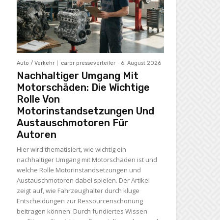
Auto / Verkehr
carpr presseverteiler
-
6. August 2026
Nachhaltiger Umgang Mit
Motorschäden: Die Wichtige
Rolle Von
Motorinstandsetzungen Und
Austauschmotoren Für
Autoren
Hier wird thematisiert, wie wichtig ein
nachhaltiger Umgang mit Motorschäden ist und
welche Rolle Motorinstandsetzungen und
Austauschmotoren dabei spielen. Der Artikel
zeigt auf, wie Fahrzeughalter durch kluge
Entscheidungen zur Ressourcenschonung
beitragen können. Durch fundiertes Wissen