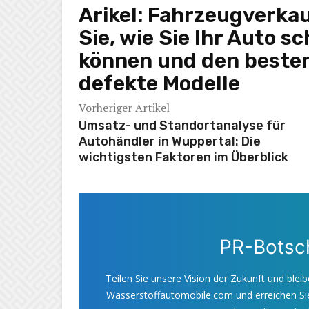
Arikel:
Fahrzeugverkau
Sie, wie Sie Ihr Auto s
können und den besten 
defekte Modelle
Vorheriger Artikel
Umsatz- und Standortanalyse für
Autohändler in Wuppertal: Die
wichtigsten Faktoren im Überblick
PR-Botsch
Teilen Sie unsere Vision der Zukunft und bleib
Wasserstoffautomobile.com und erreichen Sie