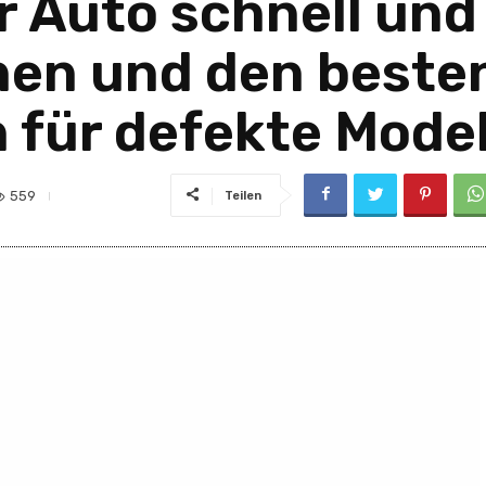
hr Auto schnell und
en und den besten
h für defekte Model
559
Teilen