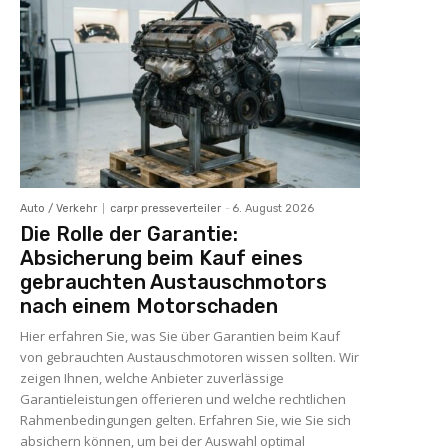
Auto / Verkehr
carpr presseverteiler
-
6. August 2026
Die Rolle der Garantie:
Absicherung beim Kauf eines
gebrauchten Austauschmotors
nach einem Motorschaden
Hier erfahren Sie, was Sie über Garantien beim Kauf
von gebrauchten Austauschmotoren wissen sollten. Wir
zeigen Ihnen, welche Anbieter zuverlässige
Garantieleistungen offerieren und welche rechtlichen
Rahmenbedingungen gelten. Erfahren Sie, wie Sie sich
absichern können, um bei der Auswahl optimal