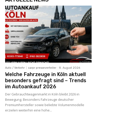
Auto / Verkehr
carpr presseverteiler
-
8. August 2026
Welche Fahrzeuge in Köln aktuell
besonders gefragt sind – Trends
im Autoankauf 2026
Der Gebrauchtwagenmarkt in Köln bleibt 2026 in
Bewegung. Besonders Fahrzeuge deutscher
Premiumhersteller sowie beliebte Volumenmodelle
erzielen weiterhin eine hohe...