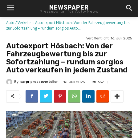
NEWSPAPER
Presseportal für Auto-News
Auto / Verkehr
Autoexport Hösbach: Von der Fahrzeugbewertung bis
zur Sofortzahlung – rundum sorglos Auto...
Veröffentlicht:
16. Juli 2025
Autoexport Hösbach: Von der
Fahrzeugbewertung bis zur
Sofortzahlung – rundum sorglos
Auto verkaufen in jedem Zustand
By
carpr presseverteiler
652
16. Juli 2025