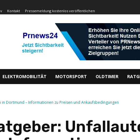
iv
Kontakt
Pressemeldung kostenlos veröffentlichen
ELEKTROMOBILITÄT
MOTORSPORT
OLDTIMER
RATG
en in Dortmund – Informationen zu Preisen und Ankaufsbedingungen
atgeber: Unfallaut