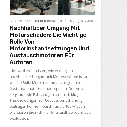
Auto / Verkehr
carpr presseverteiler
-
6. August 2026
Nachhaltiger Umgang Mit
Motorschäden: Die Wichtige
Rolle Von
Motorinstandsetzungen Und
Austauschmotoren Für
Autoren
Hier wird thematisiert, wie wichtig ein
nachhaltiger Umgang mit Motorschäden ist und
welche Rolle Motorinstandsetzungen und
Austauschmotoren dabei spielen. Der Artikel
zeigt auf, wie Fahrzeughalter durch kluge
Entscheidungen zur Ressourcenschonung
beitragen können. Durch fundiertes Wissen
profitieren Sie nicht nur finanziell, sondern auch
ökologisch.