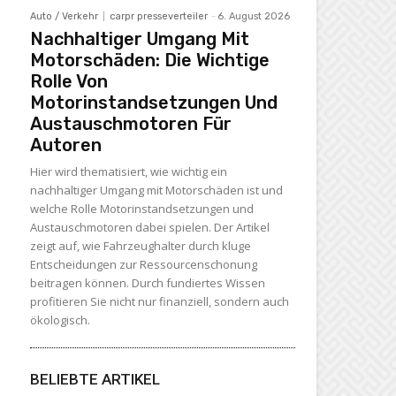
Auto / Verkehr
carpr presseverteiler
-
6. August 2026
Nachhaltiger Umgang Mit
Motorschäden: Die Wichtige
Rolle Von
Motorinstandsetzungen Und
Austauschmotoren Für
Autoren
Hier wird thematisiert, wie wichtig ein
nachhaltiger Umgang mit Motorschäden ist und
welche Rolle Motorinstandsetzungen und
Austauschmotoren dabei spielen. Der Artikel
zeigt auf, wie Fahrzeughalter durch kluge
Entscheidungen zur Ressourcenschonung
beitragen können. Durch fundiertes Wissen
profitieren Sie nicht nur finanziell, sondern auch
ökologisch.
BELIEBTE ARTIKEL