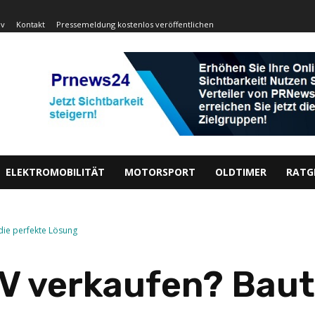
iv
Kontakt
Pressemeldung kostenlos veröffentlichen
ELEKTROMOBILITÄT
MOTORSPORT
OLDTIMER
RATG
die perfekte Lösung
V verkaufen? Bautz