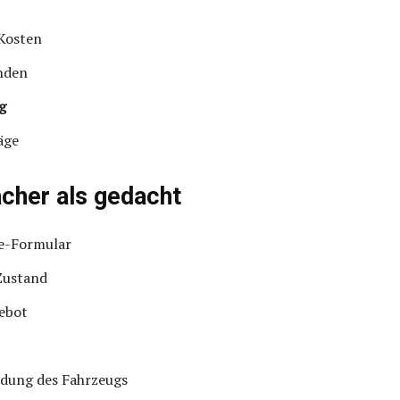
Kosten
nden
g
äge
acher als gedacht
ne-Formular
Zustand
ebot
dung des Fahrzeugs