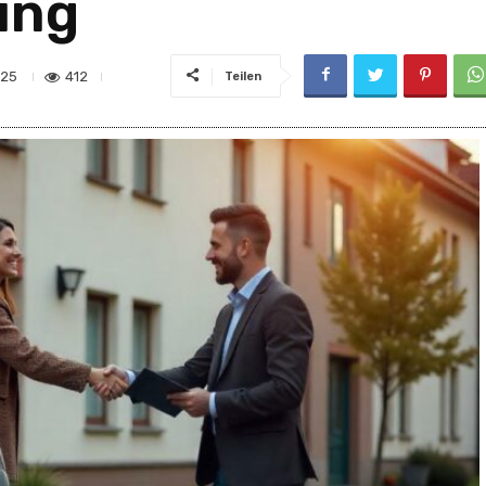
ung
412
025
Teilen