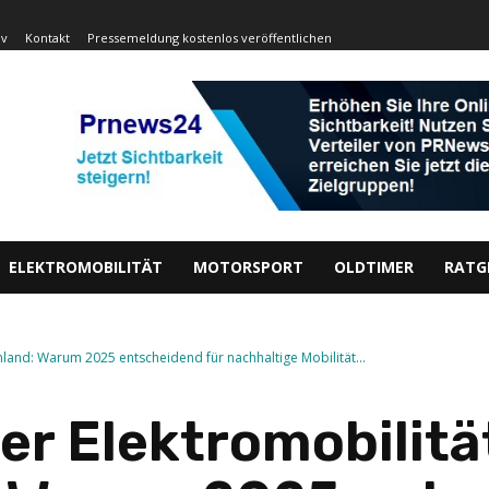
iv
Kontakt
Pressemeldung kostenlos veröffentlichen
ELEKTROMOBILITÄT
MOTORSPORT
OLDTIMER
RATG
hland: Warum 2025 entscheidend für nachhaltige Mobilität...
er Elektromobilität