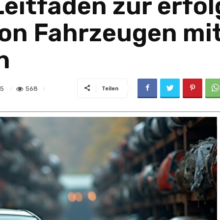
Leitfaden zur erfo
on Fahrzeugen mi
n
568
25
Teilen