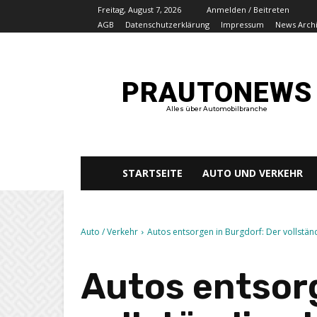
Freitag, August 7, 2026
Anmelden / Beitreten
AGB
Datenschutzerklärung
Impressum
News Arch
PRAUTONEWS
Alles über Automobilbranche
STARTSEITE
AUTO UND VERKEHR
Auto / Verkehr
Autos entsorgen in Burgdorf: Der vollstän
Autos entsorg