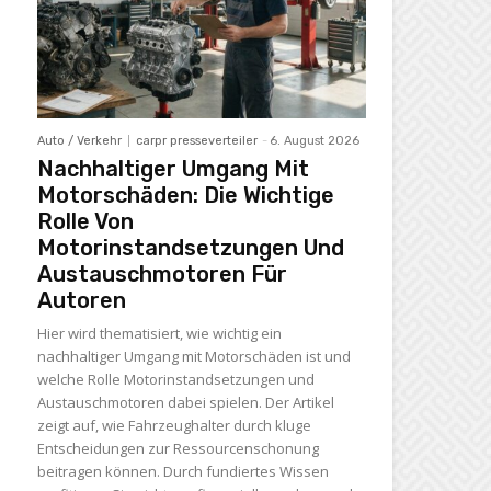
Auto / Verkehr
carpr presseverteiler
-
6. August 2026
Nachhaltiger Umgang Mit
Motorschäden: Die Wichtige
Rolle Von
Motorinstandsetzungen Und
Austauschmotoren Für
Autoren
Hier wird thematisiert, wie wichtig ein
nachhaltiger Umgang mit Motorschäden ist und
welche Rolle Motorinstandsetzungen und
Austauschmotoren dabei spielen. Der Artikel
zeigt auf, wie Fahrzeughalter durch kluge
Entscheidungen zur Ressourcenschonung
beitragen können. Durch fundiertes Wissen