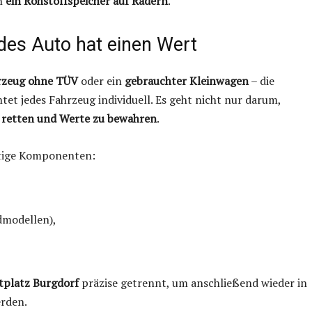
rn
ein Rohstoffspeicher auf Rädern
.
des Auto hat einen Wert
rzeug ohne TÜV
oder ein
gebrauchter Kleinwagen
– die
tet jedes Fahrzeug individuell. Es geht nicht nur darum,
 retten und Werte zu bewahren
.
tige Komponenten:
dmodellen),
tplatz Burgdorf
präzise getrennt, um anschließend wieder in
erden.