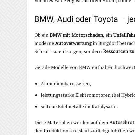
Ein altes Fahrzeug ist also kein Abfall, sonde
BMW, Audi oder Toyota – je
Ob ein
BMW mit Motorschaden
, ein
Unfallfah
moderne
Autoverwertung
in Burgdorf betrach
Schrott zu entsorgen, sondern
Ressourcen zu
Gerade Modelle von BMW enthalten hochwer
Aluminiumkarosserien,
leistungsstarke Elektromotoren (bei Hybri
seltene Edelmetalle im Katalysator.
Diese Materialien werden auf dem
Autoschrot
den Produktionskreislauf zurückgeführt zu w