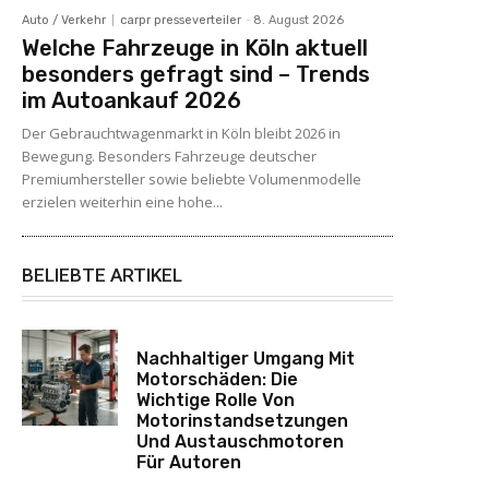
Auto / Verkehr
carpr presseverteiler
-
8. August 2026
Welche Fahrzeuge in Köln aktuell
besonders gefragt sind – Trends
im Autoankauf 2026
Der Gebrauchtwagenmarkt in Köln bleibt 2026 in
Bewegung. Besonders Fahrzeuge deutscher
Premiumhersteller sowie beliebte Volumenmodelle
erzielen weiterhin eine hohe...
BELIEBTE ARTIKEL
Nachhaltiger Umgang Mit
Motorschäden: Die
Wichtige Rolle Von
Motorinstandsetzungen
Und Austauschmotoren
Für Autoren