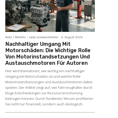
Auto / Verkehr
carpr presseverteiler
-
6. August 2026
Nachhaltiger Umgang Mit
Motorschäden: Die Wichtige Rolle
Von Motorinstandsetzungen Und
Austauschmotoren Für Autoren
Hier wird thematisiert, wie wichtig ein nachhaltiger
Umgang mit Motorschäden ist und welche Rolle
Motorinstandsetzungen und Austauschmotoren dabei
spielen. Der Artikel zeigt auf, wie Fahrzeughalter durch
kluge Entscheidungen zur Ressourcenschonung
beitragen können. Durch fundiertes Wissen profitieren
Sie nicht nur finanziell, sondern auch ökologisch.