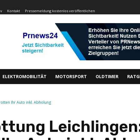
iv
Kontakt
Pressemeldung kostenlos veröffentlichen
ELEKTROMOBILITÄT
MOTORSPORT
OLDTIMER
RATG
otten Ihr Auto inkl. Abholung
ttung Leichlingen: