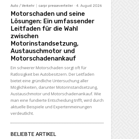
Auto / Verkehr
carpr presseverteiler
-
4. August 2026
Motorschaden und seine
Lösungen: Ein umfassender
Leitfaden für die Wahl
zwischen
Motorinstandsetzung,
Austauschmotor und
Motorschadenankauf
Ein schwerer Motorschaden sorgt oft für
Ratlosigkeit bei Autobesitzern. Der Leitfaden
bietet eine gründliche Untersuchung aller
Möglichkeiten, darunter Motorinstandsetzung,
Austauschmotor und Motorschadenankauf. Wie
man eine fundierte Entscheidung trifft, wird durch
aktuelle Beispiele und Expertenmeinungen
verdeutlicht.
BELIEBTE ARTIKEL