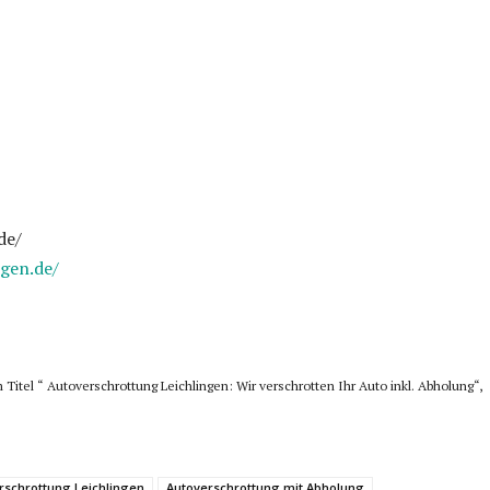
de/
gen.de/
 Titel “ Autoverschrottung Leichlingen: Wir verschrotten Ihr Auto inkl. Abholung“,
rschrottung Leichlingen
Autoverschrottung mit Abholung