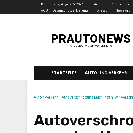
Donnerstag, August 6, 2026
Anmelden / Beitreten
AGB
Datenschutzerklärung
Impressum
News Arch
PRAUTONEWS
Alles über Automobilbranche
STARTSEITE
AUTO UND VERKEHR
Auto / Verkehr
Autoverschrottung Leichlingen: Wir verschr
Autoverschro