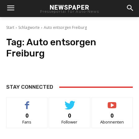
NEWSPAPER
Presseportal für Auto-News
Start
Schlagworte
Auto entsorgen Freiburg
Tag:
Auto entsorgen
Freiburg
STAY CONNECTED
0
0
0
Fans
Follower
Abonnenten