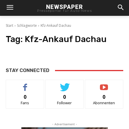
NEWSPAPER
Presseportal für Auto-News
Start
Schlagworte
Kfz-Ankauf Dachau
Tag:
Kfz-Ankauf Dachau
STAY CONNECTED
0
0
0
Fans
Follower
Abonnenten
- Advertisement -