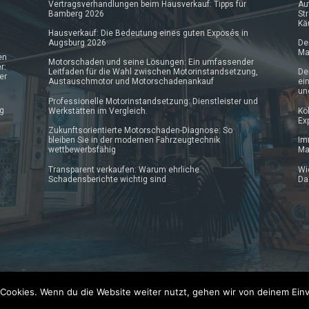
Vertragsverhandlungen beim Hausverkauf: Tipps für
Au
Bamberg 2026
St
Kä
Hausverkauf: Die Bedeutung eines guten Exposés in
Augsburg 2026
De
Ma
en
Motorschaden und seine Lösungen: Ein umfassender
r:
Leitfaden für die Wahl zwischen Motorinstandsetzung,
De
er
Austauschmotor und Motorschadenankauf
ei
un
Professionelle Motorinstandsetzung: Dienstleister und
ng
Werkstätten im Vergleich.
Kö
Ex
Zukunftsorientierte Motorschaden-Diagnose: So
bleiben Sie in der modernen Fahrzeugtechnik
Im
wettbewerbsfähig
Ma
Transparent verkaufen: Warum ehrliche
Wi
Schadensberichte wichtig sind
Da
Cookies. Wenn du die Website weiter nutzt, gehen wir von deinem Einv
AGB
Datenschutzerklärung
Impressum
News Archiv
K
Pressemeldung kostenlos veröffentlichen