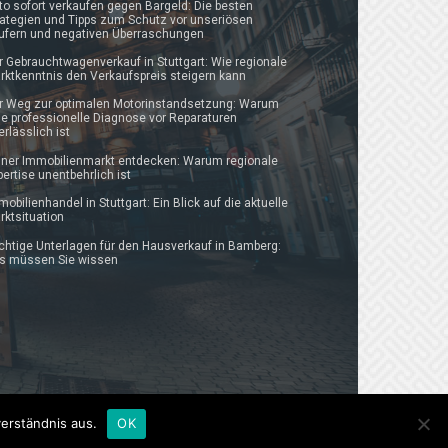
to sofort verkaufen gegen Bargeld: Die besten
rategien und Tipps zum Schutz vor unseriösen
ufern und negativen Überraschungen
r Gebrauchtwagenverkauf in Stuttgart: Wie regionale
rktkenntnis den Verkaufspreis steigern kann
r Weg zur optimalen Motorinstandsetzung: Warum
ne professionelle Diagnose vor Reparaturen
erlässlich ist
lner Immobilienmarkt entdecken: Warum regionale
pertise unentbehrlich ist
mobilienhandel in Stuttgart: Ein Blick auf die aktuelle
rktsituation
chtige Unterlagen für den Hausverkauf in Bamberg:
s müssen Sie wissen
erständnis aus.
OK
ontakt