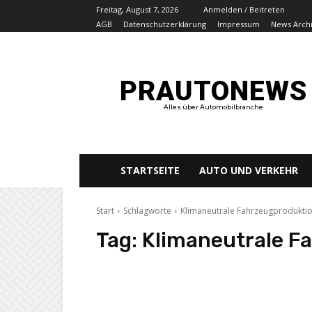
Freitag, August 7, 2026
Anmelden / Beitreten
AGB
Datenschutzerklärung
Impressum
News Arch
PRAUTONEWS
Alles über Automobilbranche
STARTSEITE
AUTO UND VERKEHR
Start
Schlagworte
Klimaneutrale Fahrzeugprodukti
Tag:
Klimaneutrale F