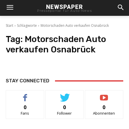
NEWSPAPER
Presseportal für Auto-News
Start
Schlagworte
Motorschaden Auto verkaufen Osnabrück
Tag:
Motorschaden Auto
verkaufen Osnabrück
STAY CONNECTED
0
0
0
Fans
Follower
Abonnenten